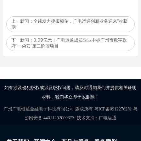
上一新闻：
全线发力捷报频传，广电运通创新业务迎来“收获
期”
下一新闻：
3.09亿元！广电运通成员企业中标广州市数字政
府“一朵云”第二阶段项目
如有涉及侵犯版权或涉及版权问题，请及时通知我们并提供相关证明
材料，我们将立即予以删除！
广州广电银通金融电子科技有限公司
版权所有
粤ICP备09122762号
粤
公网安备 44011202000377
技术支持：
广电运通