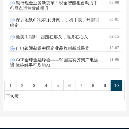
07-08
银行现金业务新变革！现金智能柜台助力中
行网点运营效能提升
03-01
深圳地铁0.2秒闪付开闸，手机手表手环都可
绑定
02-15
最美工程师 | 团圆在那头，服务在心头
12-07
广电银通获得中国企业品牌创新成果奖
11-06
GCE全球金融峰会——50国嘉宾齐聚广电运
通 体验触手可及的AI
1
2
3
4
5
6
7
8
9
10
下10页